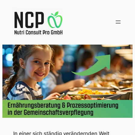
Zum
Inhalt
springen
In einer sich ständig verändernden Welt